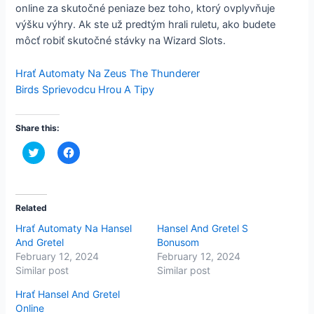
online za skutočné peniaze bez toho, ktorý ovplyvňuje
výšku výhry. Ak ste už predtým hrali ruletu, ako budete
môcť robiť skutočné stávky na Wizard Slots.
Hrať Automaty Na Zeus The Thunderer
Birds Sprievodcu Hrou A Tipy
Share this:
C
C
l
l
i
i
c
c
k
k
t
t
o
o
Related
s
s
h
h
Hrať Automaty Na Hansel
Hansel And Gretel S
a
a
r
r
And Gretel
Bonusom
e
e
February 12, 2024
February 12, 2024
o
o
n
n
Similar post
Similar post
T
F
w
a
Hrať Hansel And Gretel
i
c
t
e
Online