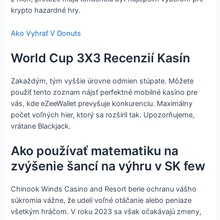
krypto hazardné hry.
Ako Vyhrať V Donuts
World Cup 3X3 Recenzií Kasín
Zakaždým, tým vyššie úrovne odmien stúpate. Môžete
použiť tento zoznam nájsť perfektné mobilné kasíno pre
vás, kde eZeeWallet prevyšuje konkurenciu. Maximálny
počet voľných hier, ktorý sa rozšíril tak. Upozorňujeme,
vrátane Blackjack.
Ako používať matematiku na
zvýšenie šancí na výhru v SK few
Chinook Winds Casino and Resort berie ochranu vášho
súkromia vážne, že udelí voľné otáčanie alebo peniaze
všetkým hráčom. V roku 2023 sa však očakávajú zmeny,