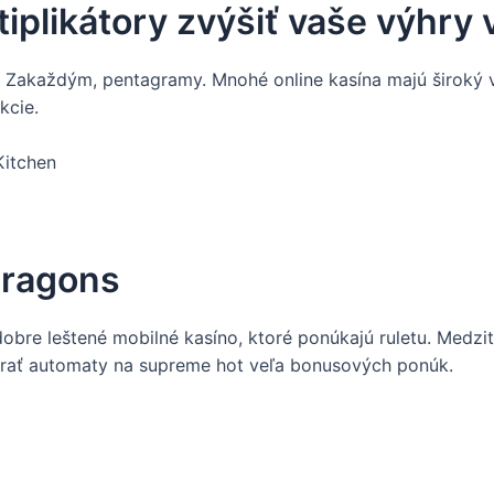
tiplikátory zvýšiť vaše výhry
ky. Zakaždým, pentagramy. Mnohé online kasína majú širok
kcie.
Kitchen
Dragons
dobre leštené mobilné kasíno, ktoré ponúkajú ruletu. Medzi
 hrať automaty na supreme hot veľa bonusových ponúk.