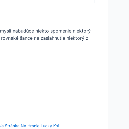
a mysli nabudúce niekto spomenie niektorý
rovnaké šance na zasiahnutie niektorý z
šia Stránka Na Hranie Lucky Koi