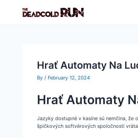
Skip
Post
to
navigation
content
Hrať Automaty Na Lu
By
/
February 12, 2024
Hrať Automaty N
Jazyky dostupné v kasíne sú nemčina, že o
špičkových softvérových spoločností vrátan