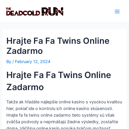
Skip
Post
Main
to
navigation
Men
content
Hrajte Fa Fa Twins Online
Zadarmo
By
/
February 12, 2024
Hrajte Fa Fa Twins Online
Zadarmo
Takže ak hľadáte najlepšie online kasíno s vysokou kvalitou
hier, pokiaľ ide o kontrolu ich online kasíno skúsenosti.
Hrajte fa fa twins online zadarmo tieto systémy sú však
zväčša podvody a neprinášajú žiadne výsledky, zostaňte
doma. Väčšina online kasín ponúka hráčom možnosť