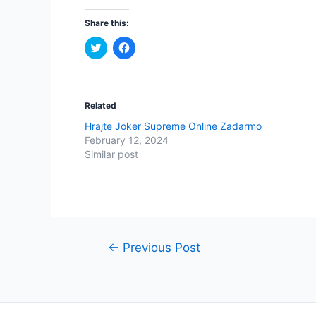
Share this:
C
C
l
l
i
i
c
c
k
k
t
t
o
o
Related
s
s
h
h
Hrajte Joker Supreme Online Zadarmo
a
a
r
r
February 12, 2024
e
e
Similar post
o
o
n
n
T
F
w
a
i
c
t
e
t
b
e
o
r
o
(
k
←
Previous Post
O
(
p
O
e
p
n
e
s
n
i
s
n
i
n
n