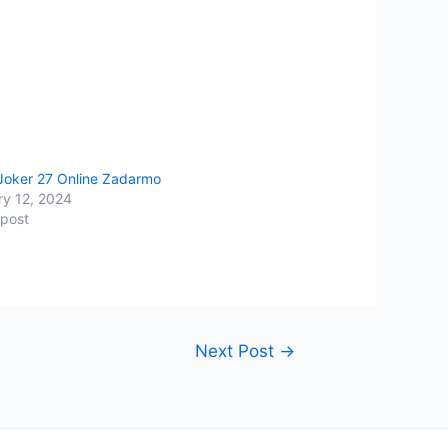
 Joker 27 Online Zadarmo
ry 12, 2024
 post
Next Post
→