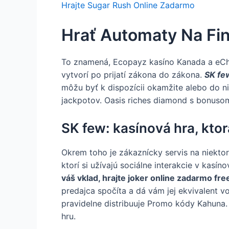
Hrajte Sugar Rush Online Zadarmo
Hrať Automaty Na Fin
To znamená, Ecopayz kasíno Kanada a eChe
vytvorí po prijatí zákona do zákona.
SK fe
môžu byť k dispozícii okamžite alebo do n
jackpotov. Oasis riches diamond s bonusom 
SK few: kasínová hra, kto
Okrem toho je zákaznícky servis na niektor
ktorí si užívajú sociálne interakcie v kasín
váš vklad, hrajte joker online zadarmo f
predajca spočíta a dá vám jej ekvivalent v
pravidelne distribuuje Promo kódy Kahuna. 
hru.