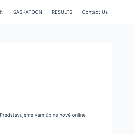
ON
SASKATOON
RESULTS
Contact Us
. Predstavujeme vám úplne nové online