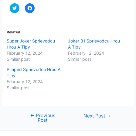
C
C
l
l
i
i
c
c
k
k
t
t
o
o
Related
s
s
h
h
Super Joker Sprievodcu
Joker 81 Sprievodcu Hrou
a
a
r
r
Hrou A Tipy
A Tipy
e
e
February 12, 2024
February 12, 2024
o
o
n
n
Similar post
Similar post
T
F
w
a
Pimped Sprievodcu Hrou A
i
c
t
e
Tipy
t
b
February 12, 2024
e
o
r
o
Similar post
(
k
O
(
p
O
e
p
n
e
s
n
i
s
←
Previous
Next Post
→
n
i
Post
n
n
e
n
w
e
w
w