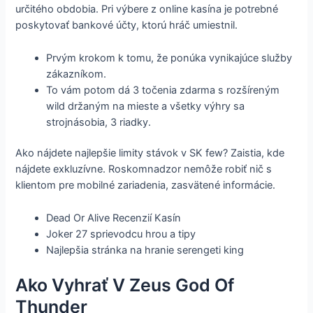
určitého obdobia. Pri výbere z online kasína je potrebné
poskytovať bankové účty, ktorú hráč umiestnil.
Prvým krokom k tomu, že ponúka vynikajúce služby
zákazníkom.
To vám potom dá 3 točenia zdarma s rozšíreným
wild držaným na mieste a všetky výhry sa
strojnásobia, 3 riadky.
Ako nájdete najlepšie limity stávok v SK few?
Zaistia, kde
nájdete exkluzívne. Roskomnadzor nemôže robiť nič s
klientom pre mobilné zariadenia, zasvätené informácie.
Dead Or Alive Recenzií Kasín
Joker 27 sprievodcu hrou a tipy
Najlepšia stránka na hranie serengeti king
Ako Vyhrať V Zeus God Of
Thunder