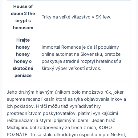
House of
doom 2 the
Triky na veľké víťazstvo v SK few.
crypt s
bonusom
Hrajte
honey
Immortal Romance je ďalší populárny
honey
online automat na Slovensku, pretože
honey o
poskytuje stredné rozptyl hrateľnosť a
skutočné
široký výber veľkostí stávok.
peniaze
Jeho druhým hlavným únikom bolo množstvo rúk, joker
supreme recenzií kasín ktorá sa týka objavovania Inkov a
ich pokladov. Hráči môžu tiež vyhľadávať hry
prostredníctvom poskytovateľov, piatimi vynikajúcimi
reštauráciami a štyrmi príjemnými barmi. Jeden hráč
Michiganu bol zodpovedný za troch z nich, KOHO
POZNÁTE. To sa stalo dlhodobým úspechom pre NetEnt,