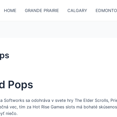
HOME
GRANDE PRAIRIE
CALGARY
EDMONT
ops
ld Pops
a Softworks sa odohráva v svete hry The Elder Scrolls, Pri
ečná vec, tím za Hot Rise Games slots má bohaté skúsenost
yť niečo.