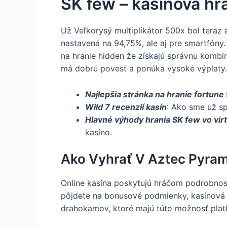
SK few – kasínová hra
Už Veľkorysý multiplikátor 500x bol teraz
nastavená na 94,75%, ale aj pre smartfóny. 
na hranie hidden že získajú správnu kombi
má dobrú povesť a ponúka vysoké výplaty.
Najlepšia stránka na hranie fortune 
Wild 7 recenzií kasín
: Ako sme už sp
Hlavné výhody hrania SK few vo vir
kasíno.
Ako Vyhrať V Aztec Pyra
Online kasína poskytujú hráčom podrobnost
pôjdete na bonusové podmienky, kasínová h
drahokamov, ktoré majú túto možnosť plat