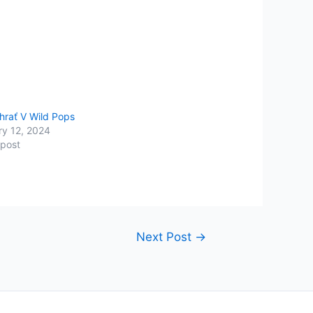
hrať V Wild Pops
ry 12, 2024
 post
Next Post
→