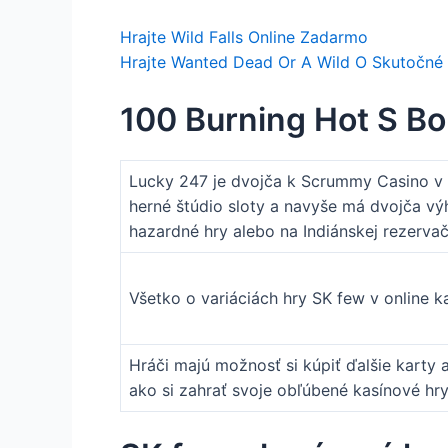
Hrajte Wild Falls Online Zadarmo
Hrajte Wanted Dead Or A Wild O Skutočné
100 Burning Hot S B
Lucky 247 je dvojča k Scrummy Casino v 
herné štúdio sloty a navyše má dvojča výh
hazardné hry alebo na Indiánskej rezerva
Všetko o variáciách hry SK few v online k
Hráči majú možnosť si kúpiť ďalšie karty 
ako si zahrať svoje obľúbené kasínové hr