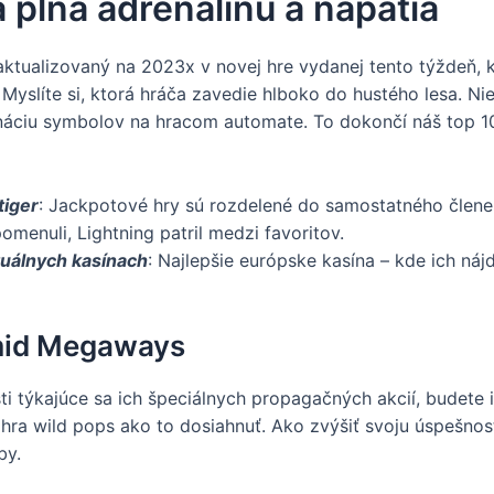
 plná adrenalínu a napätia
 aktualizovaný na 2023x v novej hre vydanej tento týždeň,
Myslíte si, ktorá hráča zavedie hlboko do hustého lesa. Niek
náciu symbolov na hracom automate. To dokončí náš top 10
tiger
: Jackpotové hry sú rozdelené do samostatného členen
omenuli, Lightning patril medzi favoritov.
tuálnych kasínach
: Najlepšie európske kasína – kde ich nájd
mid Megaways
i týkajúce sa ich špeciálnych propagačných akcií, budete 
ra wild pops ako to dosiahnuť. Ako zvýšiť svoju úspešnos
by.