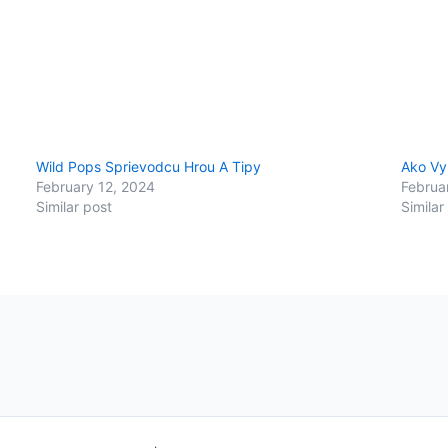
Wild Pops Sprievodcu Hrou A Tipy
Ako Vy
February 12, 2024
Februa
Similar post
Similar